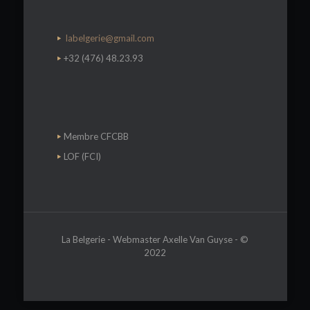
labelgerie@gmail.com
+32 (476) 48.23.93
Membre CFCBB
LOF (FCI)
La Belgerie - Webmaster Axelle Van Guyse - ©
2022