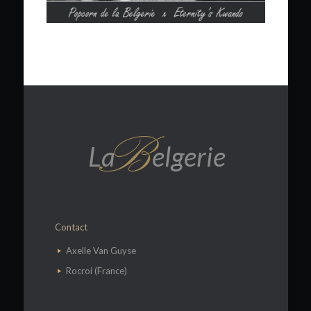
Contact
​Axelle Van Guyse
Rocroi (France)