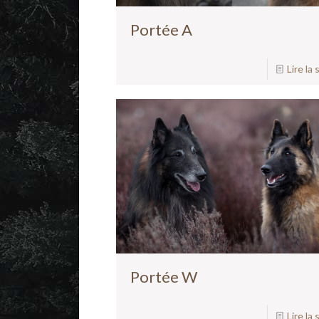
Portée A
Lire la 
Portée W
Lire la 