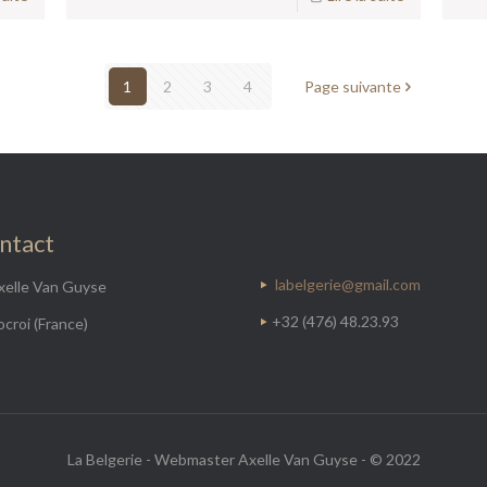
1
2
3
4
Page suivante
ntact
labelgerie@gmail.com
xelle Van Guyse
+32 (476) 48.23.93
croi (France)
La Belgerie - Webmaster Axelle Van Guyse - © 2022