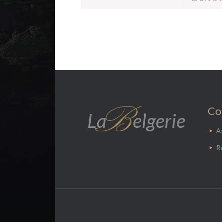
Co
​A
Ro