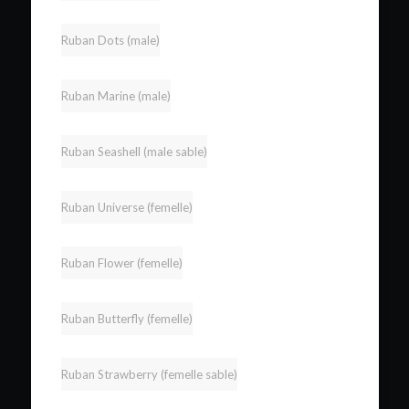
Ruban Dots (male)
Ruban Marine (male)
Ruban Seashell (male sable)
Ruban Universe (femelle)
Ruban Flower (femelle)
Ruban Butterfly (femelle)
Ruban Strawberry (femelle sable)