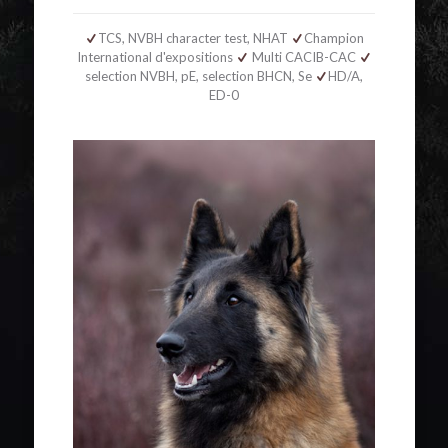
TCS, NVBH character test, NHAT
Champion
International d'expositions
Multi CACIB-CAC
selection NVBH, pE, selection BHCN, Se
HD/A,
ED-0