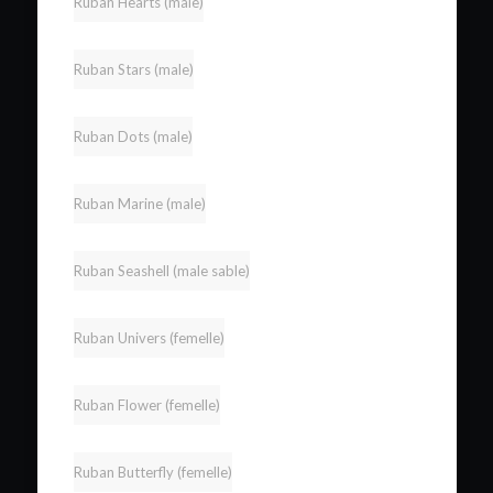
Ruban Hearts (male)
Ruban Stars (male)
Ruban Dots (male)
Ruban Marine (male)
Ruban Seashell (male sable)
Ruban Univers (femelle)
Ruban Flower (femelle)
Ruban Butterfly (femelle)