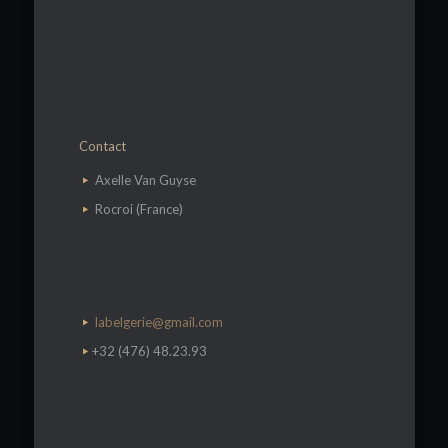
Contact
​Axelle Van Guyse
Rocroi (France)
labelgerie@gmail.com
+32 (476) 48.23.93