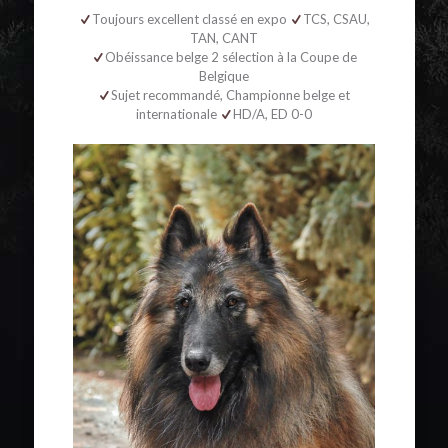
Toujours excellent classé en expo
TCS, CSAU,
TAN, CANT
Obéissance belge 2 sélection à la Coupe de
Belgique
Sujet recommandé, Championne belge et
internationale
HD/A, ED 0-0