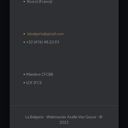
Rocroi (France)
labelgerie@gmail.com
+32 (476) 48.23.93
Membre CFCBB
LOF (FCI)
La Belgerie - Webmaster Axelle Van Guyse - ©
2022