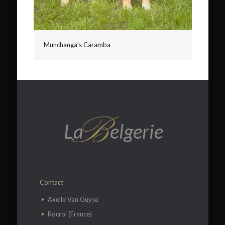
Munchanga’s Caramba
Contact
​Axelle Van Guyse
Rocroi (France)