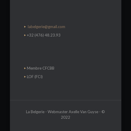
labelgerie@gmail.com
+32 (476) 48.23.93
Membre CFCBB
LOF (FCI)
La Belgerie - Webmaster Axelle Van Guyse - ©
2022