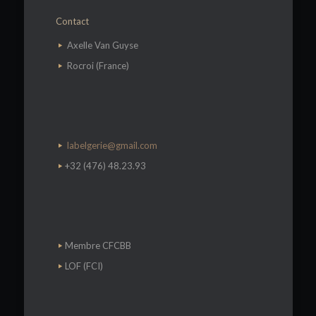
Contact
​Axelle Van Guyse
Rocroi (France)
labelgerie@gmail.com
+32 (476) 48.23.93
Membre CFCBB
LOF (FCI)